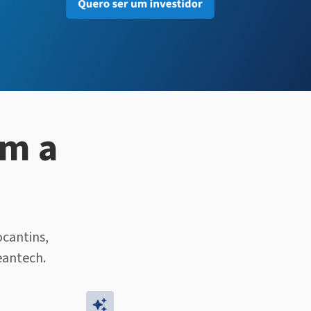
om a
ocantins,
eantech.