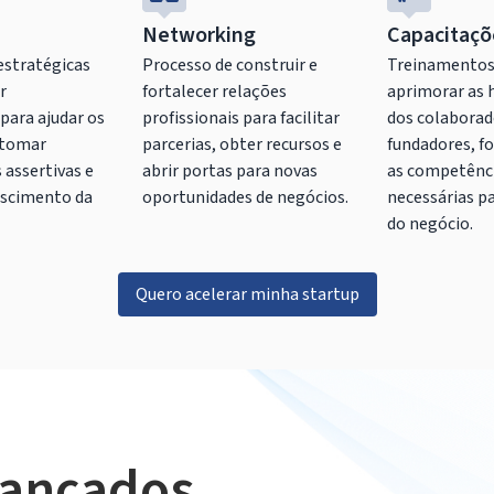
Networking
Capacitaçõ
estratégicas
Processo de construir e
Treinamentos
r
fortalecer relações
aprimorar as 
 para ajudar os
profissionais para facilitar
dos colaborad
 tomar
parcerias, obter recursos e
fundadores, f
 assertivas e
abrir portas para novas
as competênc
escimento da
oportunidades de negócios.
necessárias p
do negócio.
Quero acelerar minha startup
cançados