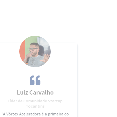
Luiz Carvalho
Líder de Comunidade Startup
Karo
Tocantins
Civi
"A Vórtex Aceleradora é a primeira do