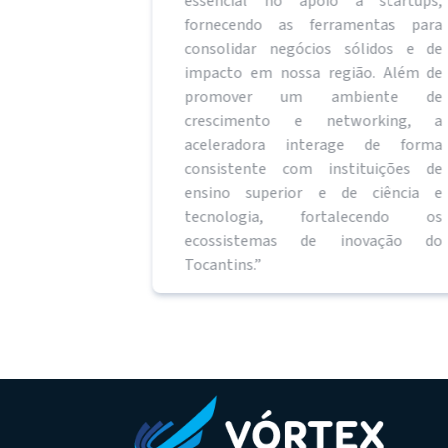
essencial no apoio a startups,
dedorismo no
fornecendo as ferramentas para
e no que diz
consolidar negócios sólidos e de
acidade de
impacto em nossa região. Além de
atégicas com
promover um ambiente de
e Tecnologia
crescimento e networking, a
eradora por
aceleradora interage de forma
 não apenas
consistente com instituições de
 startups
ensino superior e de ciência e
 se dedica a
tecnologia, fortalecendo os
promissores
ecossistemas de inovação do
negócios de
Tocantins.”